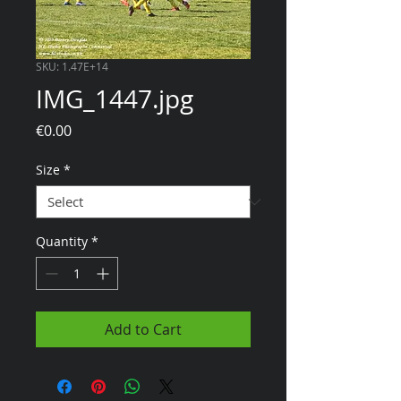
SKU: 1.47E+14
IMG_1447.jpg
Price
€0.00
Size
*
Quantity
*
Add to Cart