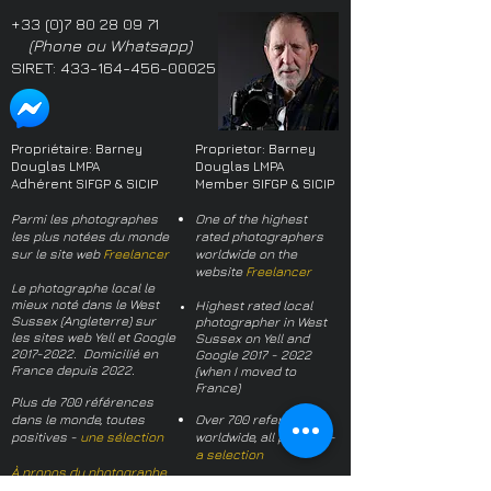
+33 (0)7 80 28 09 71
(Phone ou Whatsapp)
SIRET:
433-164-456-00025
Propriétaire: Barney
Proprietor: Barney
Douglas LMPA
Douglas LMPA
Adhérent SIFGP & SICIP
Member SIFGP & SICIP
Parmi les photographes
One of the highest
les plus notées du monde
rated photographers
sur le site web
Freelancer
worldwide on the
website
Freelancer
Le photographe local le
mieux noté dans le West
Highest rated local
Sussex (Angleterre) sur
photographer in West
les sites web Yell et Google
Sussex on Yell and
2017-2022
. Domicilié en
Google
2017 - 2022
France depuis 2022.
(when I moved to
France)
Plus de 700 références
dans le monde, toutes
Over 700 references
positives -
une sélection
worldwide, all positive -
a selection
À propos du photographe
About the