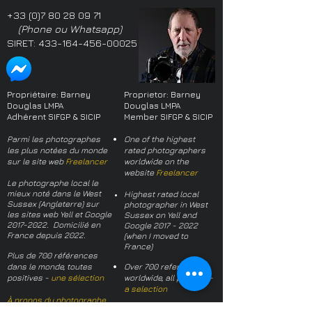
+33 (0)7 80 28 09 71
(Phone ou Whatsapp)
SIRET:
433-164-456-00025
Propriétaire: Barney
Proprietor: Barney
Douglas LMPA
Douglas LMPA
Adhérent SIFGP & SICIP
Member SIFGP & SICIP
Parmi les photographes
One of the highest
les plus notées du monde
rated photographers
sur le site web
Freelancer
worldwide on the
website
Freelancer
Le photographe local le
mieux noté dans le West
Highest rated local
Sussex (Angleterre) sur
photographer in West
les sites web Yell et Google
Sussex on Yell and
2017-2022
. Domicilié en
Google
2017 - 2022
France depuis 2022.
(when I moved to
France)
Plus de 700 références
dans le monde, toutes
Over 700 references
positives -
une sélection
worldwide, all positive -
a selection
À propos du photographe
About the