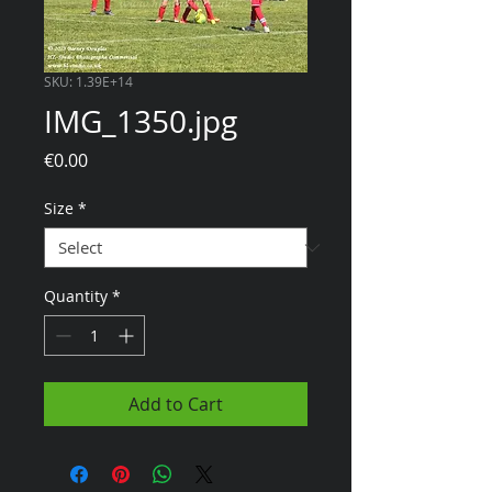
SKU: 1.39E+14
IMG_1350.jpg
Price
€0.00
Size
*
Quantity
*
Add to Cart