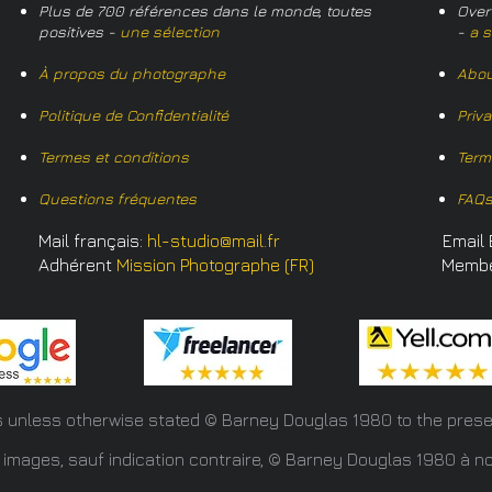
Plus de 700 références dans le monde, toutes
Over
positives -
une sélection
-
a s
À propos du photographe
Abou
Politique de Confidentialité
Priv
Termes et conditions
Term
Questions fréquentes
FAQ
Mail français:
hl-studio@mail.fr
Email 
Adhérent
Mission Photographe (FR)
Memb
s unless otherwise stated © Barney Douglas
1980 to the prese
 images, sauf indication contraire, © Barney Douglas 1980 à no