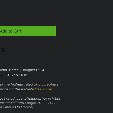
Add to Cart
rietor: Barney Douglas LMPA
er SIFGP & SICIP
of the highest rated photographers
dwide on the website
Freelancer
est rated local photographer in West
ex on Yell and Google 2017 - 2022
n I moved to France)