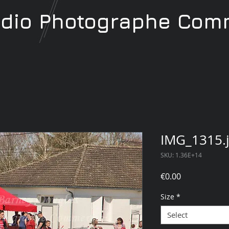
udio
Photographe
Comm
IMG_1315.
SKU: 1.36E+14
Price
€0.00
Size
*
Select