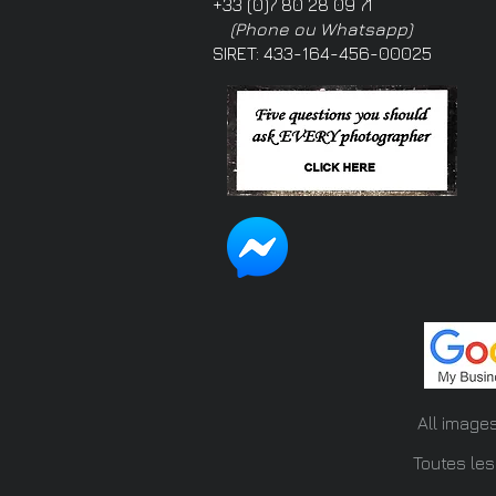
+33 (0)7 80 28 09 71
(Phone ou Whatsapp)
SIRET: 433-164-456-00025
All image
Toutes les