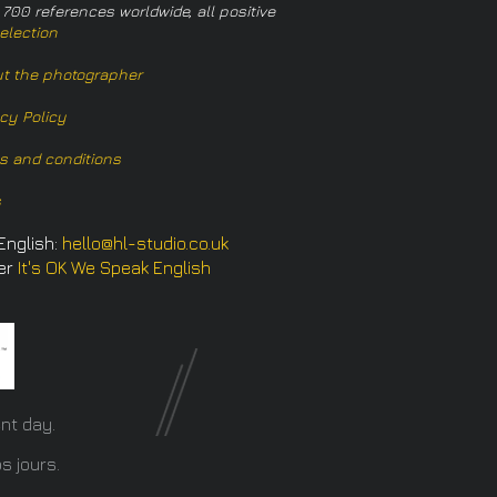
 700 references worldwide, all positive
election
t the photographer
acy Policy
s and conditions
s
English:
hello@hl-studio.co.uk
er
It's OK We Speak English
​
nt day.
s jours.