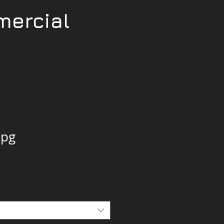
ercial
jpg