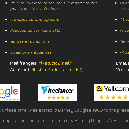
Plus de 700 références dans le monde, toutes
Over
positives -
une sélection
-
a s
À propos du photographe
Abou
Politique de Confidentialité
Priv
Termes et conditions
Term
Questions fréquentes
FAQ
Mail français:
hl-studio@mail.fr
Email 
Adhérent
Mission Photographe (FR)
Memb
s unless otherwise stated © Barney Douglas
1980 to the prese
 images, sauf indication contraire, © Barney Douglas 1980 à no