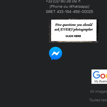
+33 (0)7 80 28 09 71
(Phone ou Whatsapp)
SIRET: 433-164-456-00025
All image
Toutes les