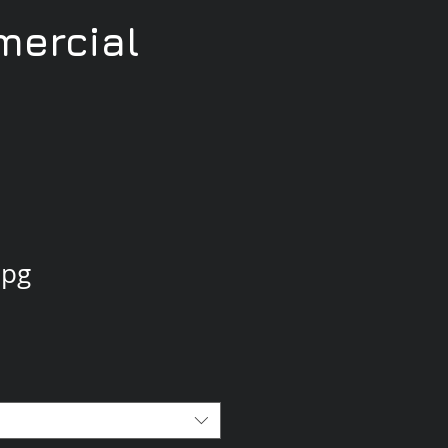
ercial
jpg