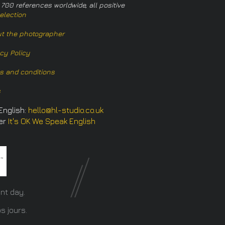
 700 references worldwide, all positive
election
t the photographer
acy Policy
s and conditions
s
English:
hello@hl-studio.co.uk
er
It's OK We Speak English
​
nt day.
s jours.