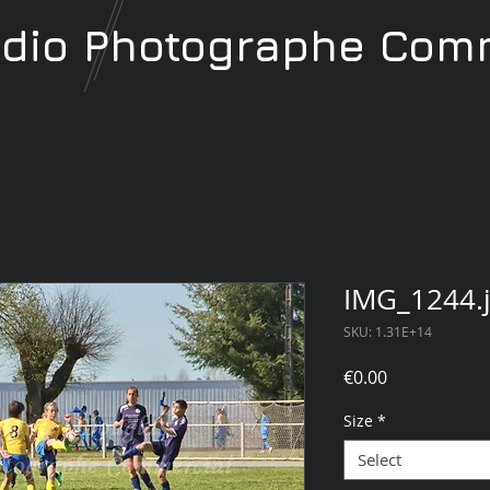
udio
Photographe
Comm
IMG_1244.
SKU: 1.31E+14
Price
€0.00
Size
*
Select