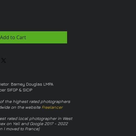
Add to Cart
rietor: Barney Douglas LMPA
er SIFGP & SICIP
of the highest rated photographers
dwide on the website
Freelancer
est rated local photographer in West
ex on Yell and Google 2017 - 2022
n I moved to France)