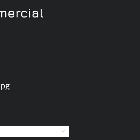
ercial
jpg