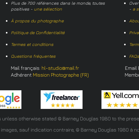
Plus de 700 références dans le monde, toutes
Over
positives -
une sélection
-
a s
À propos du photographe
Abou
Politique de Confidentialité
Priv
Termes et conditions
Term
Questions fréquentes
FAQ
Mail français:
hl-studio@mail.fr
Email 
Adhérent
Mission Photographe (FR)
Memb
s unless otherwise stated © Barney Douglas
1980 to the prese
 images, sauf indication contraire, © Barney Douglas 1980 à no