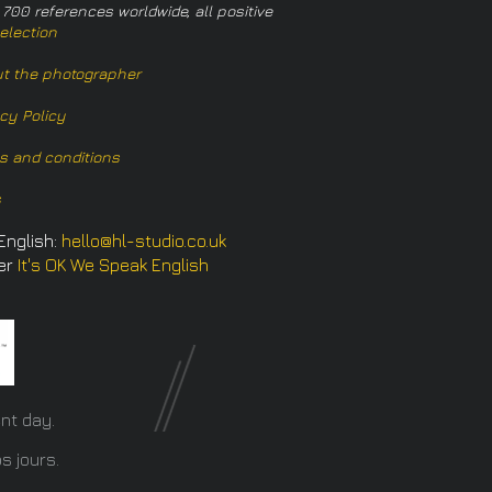
 700 references worldwide, all positive
election
t the photographer
acy Policy
s and conditions
s
English:
hello@hl-studio.co.uk
er
It's OK We Speak English
​
nt day.
s jours.