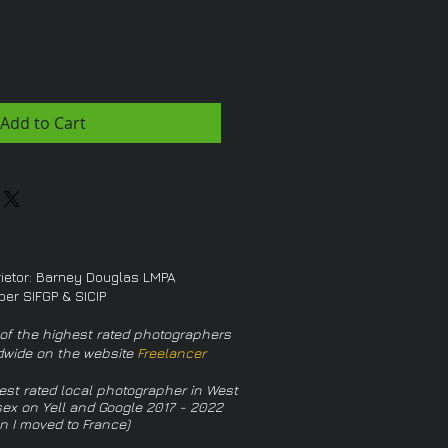
Add to Cart
rietor: Barney Douglas LMPA
er SIFGP & SICIP
of the highest rated photographers
dwide on the website
Freelancer
est rated local photographer in West
ex on Yell and Google 2017 - 2022
n I moved to France)