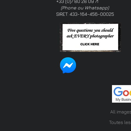
+33 (0)7 80 28 09 71
(Phone ou Whatsapp)
SIRET: 433-164-456-00025
All image
Toutes les