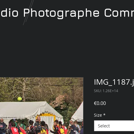
udio
Photographe
Comm
IMG_1187.
SKU: 1.26E+14
Price
€0.00
Size
*
Select