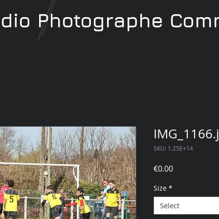
udio
Photographe
Comm
IMG_1166.
SKU: 1.25E+14
Price
€0.00
Size
*
Select