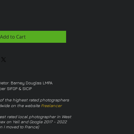
Add to Cart
rietor: Barney Douglas LMPA
er SIFGP & SICIP
of the highest rated photographers
dwide on the website
Freelancer
est rated local photographer in West
ex on Yell and Google 2017 - 2022
n I moved to France)