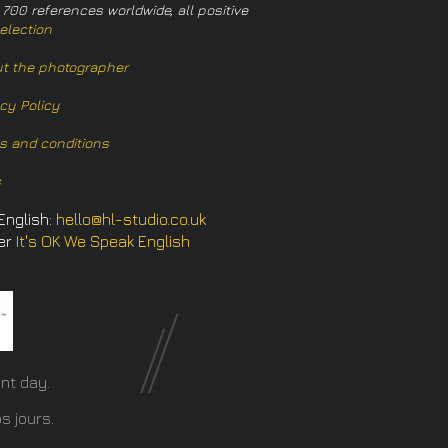
 700 references worldwide, all positive
election
t the photographer
acy Policy
s and conditions
s
English:
hello@hl-studio.co.uk
er
It's OK We Speak English
​
nt day.
s jours.