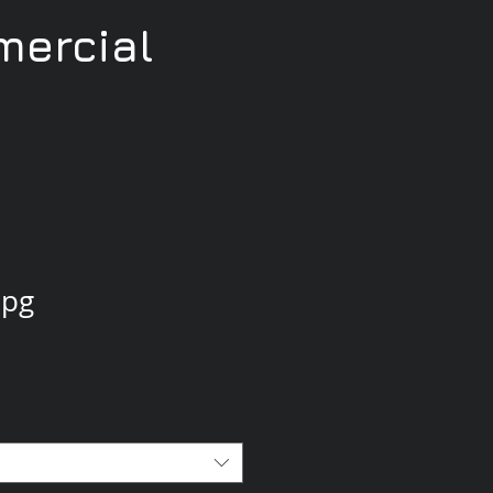
ercial
jpg