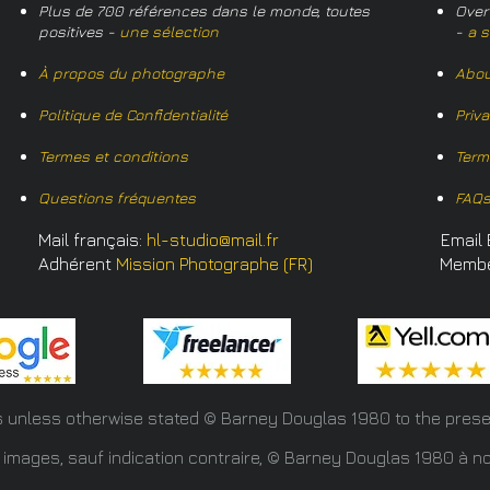
Plus de 700 références dans le monde, toutes
Over
positives -
une sélection
-
a s
À propos du photographe
Abou
Politique de Confidentialité
Priv
Termes et conditions
Term
Questions fréquentes
FAQ
Mail français:
hl-studio@mail.fr
Email 
Adhérent
Mission Photographe (FR)
Memb
s unless otherwise stated © Barney Douglas
1980 to the prese
 images, sauf indication contraire, © Barney Douglas 1980 à no