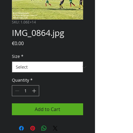
SKU: 1.06E+14
IMG_0864.jpg
Price
€0.00
Size
*
Quantity
*
Add to Cart