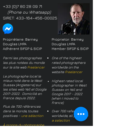
+33 (0)7 80 28 09 71
(Phone ou Whatsapp)
SIRET:
433-164-456-00025
Propriétaire: Barney
Proprietor: Barney
Douglas LMPA
Douglas LMPA
Adhérent SIFGP & SICIP
Member SIFGP & SICIP
Parmi les photographes
One of the highest
les plus notées du monde
rated photographers
sur le site web
Freelancer
worldwide on the
website
Freelancer
Le photographe local le
mieux noté dans le West
Highest rated local
Sussex (Angleterre) sur
photographer in West
les sites web Yell et Google
Sussex on Yell and
2017-2022
. Domicilié en
Google
2017 - 2022
France depuis 2022.
(when I moved to
France)
Plus de 700 références
dans le monde, toutes
Over 700 references
positives -
une sélection
worldwide, all positive -
a selection
À propos du photographe
About the