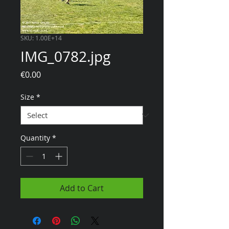
SKU: 1.00E+14
IMG_0782.jpg
Price
€0.00
Size
*
Quantity
*
Add to Cart