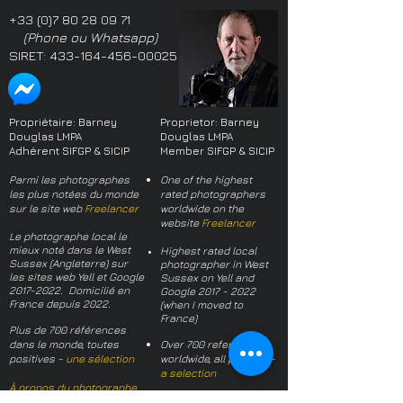
+33 (0)7 80 28 09 71
(Phone ou Whatsapp)
SIRET:
433-164-456-00025
Propriétaire: Barney
Proprietor: Barney
Douglas LMPA
Douglas LMPA
Adhérent SIFGP & SICIP
Member SIFGP & SICIP
Parmi les photographes
One of the highest
les plus notées du monde
rated photographers
sur le site web
Freelancer
worldwide on the
website
Freelancer
Le photographe local le
mieux noté dans le West
Highest rated local
Sussex (Angleterre) sur
photographer in West
les sites web Yell et Google
Sussex on Yell and
2017-2022
. Domicilié en
Google
2017 - 2022
France depuis 2022.
(when I moved to
France)
Plus de 700 références
dans le monde, toutes
Over 700 references
positives -
une sélection
worldwide, all positive -
a selection
À propos du photographe
About the