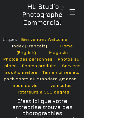
HL-Studio
Photographe
Commercial
Cliquez :
Bienvenue / Welcome
I
ndex (Français)
Home
(English)
Magasin
Photos des personnes
Photos sur
place
P
hotos
produits
Services
additionnelles Tarifs /
offres etc
pack-shots au standard Amazon
mode de vie
véhicules
rotateurs à 360 degrés
C'est ici que votre
entreprise trouve des
photographies