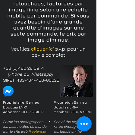
retouchées, facturées par
image finie selon une échelle
mobile par commande. Si vous
avez besoin d'une grande
quantité d'images sur une
seule commande, le prix par
image diminue.
Veuillez
cliquer ici
s.v.p.
pour un
devis complet
+33 (0)7 80 28 09 71
(Phone ou Whatsapp)
SIRET:
433-164-456-00025
Propriétaire: Barney
Proprietor: Barney
Douglas LMPA
Douglas LMPA
Adhérent SIFGP & SICIP
Member SIFGP & SICIP
Parmi les photographes
One of the highest
les plus notées du monde
rated photographers
sur le site web
Freelancer
worldwide on the