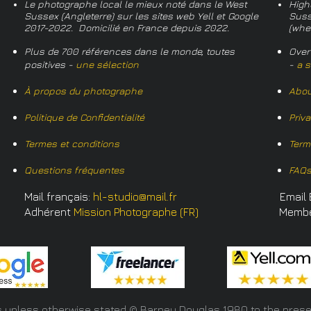
Le photographe local le mieux noté dans le West
High
Sussex (Angleterre) sur les sites web Yell et Google
Suss
2017-2022. Domicilié en France depuis 2022.
(whe
Plus de 700 références dans le monde, toutes
Over
positives -
une sélection
-
a s
À propos du photographe
Abou
Politique de Confidentialité
Priv
Termes et conditions
Term
Questions fréquentes
FAQ
Mail français:
hl-studio@mail.fr
Email 
Adhérent
Mission Photographe (FR)
Memb
s unless otherwise stated © Barney Douglas
1980 to the prese