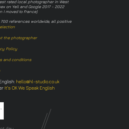
est rated local photographer in West
ex on Yell and Google 2017 - 2022
n I moved to France)
 700 references worldwide, all positive
election
t the photographer
acy Policy
s and conditions
s
English:
hello@hl-studio.co.uk
er
It's OK We Speak English
​
nt day.