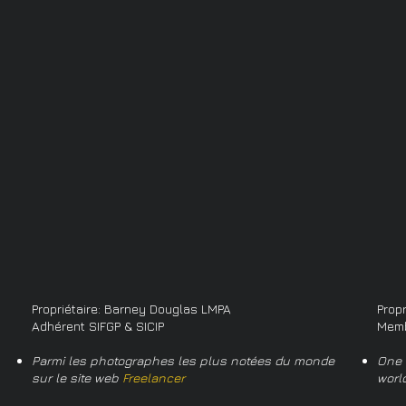
Propriétaire: Barney Douglas LMPA
Prop
Adhérent SIFGP & SICIP
Memb
Parmi les photographes les plus notées du monde
One 
sur le site web
Freelancer
worl