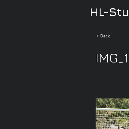
HL-St
< Back
IMG_1