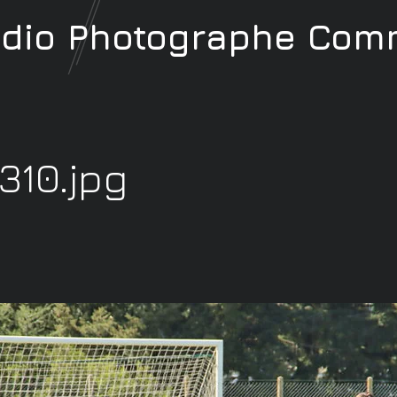
udio
Photographe
Comm
310.jpg