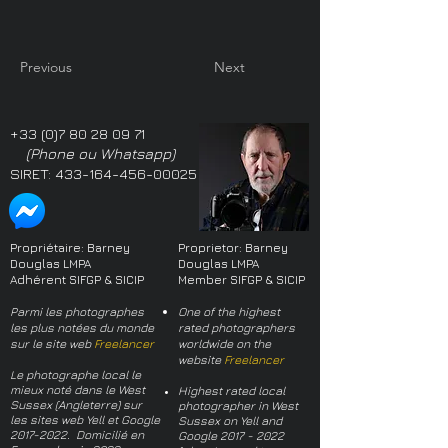
Previous
Next
+33 (0)7 80 28 09 71
(Phone ou Whatsapp)
SIRET:
433-164-456-00025
Propriétaire: Barney
Proprietor: Barney
Douglas LMPA
Douglas LMPA
Adhérent SIFGP & SICIP
Member SIFGP & SICIP
Parmi les photographes
One of the highest
les plus notées du monde
rated photographers
sur le site web
Freelancer
worldwide on the
website
Freelancer
Le photographe local le
mieux noté dans le West
Highest rated local
Sussex (Angleterre) sur
photographer in West
les sites web Yell et Google
Sussex on Yell and
2017-2022
. Domicilié en
Google
2017 - 2022