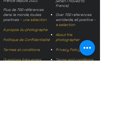
France depuis 2022.
(when I moved to
France)
Plus de 700 références
dans le monde, toutes
Over 700 references
positives -
une sélection
worldwide, all positive -
a selection
À propos du photographe
About the
Politique de Confidentialité
photographer
Termes et conditions
Privacy Policy
Questions fréquentes
Terms and conditions
FAQs
Mail français:
hl-studio@mail.fr
Email English:
hello@hl-
studio.co.uk
Adhérent
Mission Photographe (FR)
Member
It's OK We Speak
English
​