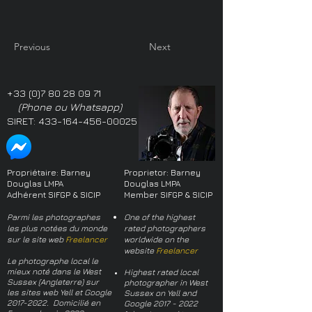
Previous
Next
+33 (0)7 80 28 09 71
(Phone ou Whatsapp)
SIRET:
433-164-456-00025
Propriétaire: Barney
Proprietor: Barney
Douglas LMPA
Douglas LMPA
Adhérent SIFGP & SICIP
Member SIFGP & SICIP
Parmi les photographes
One of the highest
les plus notées du monde
rated photographers
sur le site web
Freelancer
worldwide on the
website
Freelancer
Le photographe local le
mieux noté dans le West
Highest rated local
Sussex (Angleterre) sur
photographer in West
les sites web Yell et Google
Sussex on Yell and
2017-2022
. Domicilié en
Google
2017 - 2022