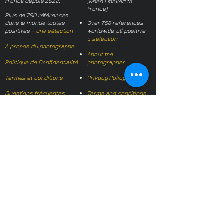
France depuis 2022.
(when I moved to
France)
Plus de 700 références
dans le monde, toutes
Over 700 references
positives -
une sélection
worldwide, all positive -
a selection
À propos du photographe
About the
Politique de Confidentialité
photographer
Termes et conditions
Privacy Policy
Questions fréquentes
Terms and conditions
FAQs
Mail français:
hl-studio@mail.fr
Email English:
hello@hl-
studio.co.uk
Adhérent
Mission Photographe (FR)
Member
It's OK We Speak
English
​