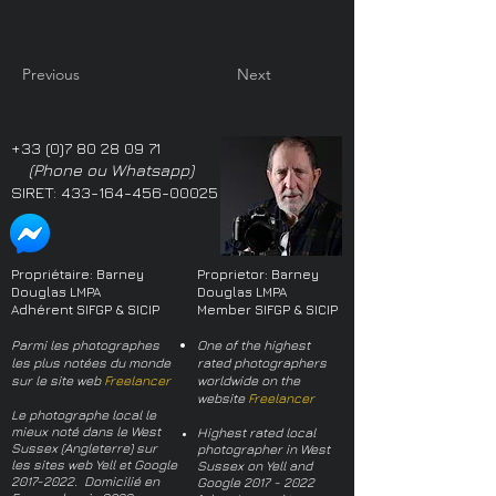
Previous
Next
+33 (0)7 80 28 09 71
(Phone ou Whatsapp)
SIRET:
433-164-456-00025
Propriétaire: Barney
Proprietor: Barney
Douglas LMPA
Douglas LMPA
Adhérent SIFGP & SICIP
Member SIFGP & SICIP
Parmi les photographes
One of the highest
les plus notées du monde
rated photographers
sur le site web
Freelancer
worldwide on the
website
Freelancer
Le photographe local le
mieux noté dans le West
Highest rated local
Sussex (Angleterre) sur
photographer in West
les sites web Yell et Google
Sussex on Yell and
2017-2022
. Domicilié en
Google
2017 - 2022