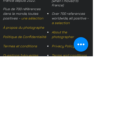
France depuis 2022.
(when I moved to
France)
Plus de 700 références
dans le monde, toutes
Over 700 references
positives -
une sélection
worldwide, all positive -
a selection
À propos du photographe
About the
Politique de Confidentialité
photographer
Termes et conditions
Privacy Policy
Questions fréquentes
Terms and conditions
FAQs
Mail français:
hl-studio@mail.fr
Email English:
hello@hl-
studio.co.uk
Adhérent
Mission Photographe (FR)
Member
It's OK We Speak
English
​