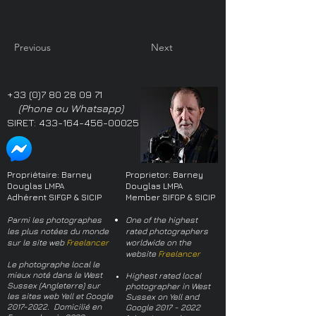
Previous
Next
+33 (0)7 80 28 09 71
(Phone ou Whatsapp)
SIRET:
433-164-456-00025
Propriétaire: Barney
Proprietor: Barney
Douglas LMPA
Douglas LMPA
Adhérent SIFGP & SICIP
Member SIFGP & SICIP
Parmi les photographes
One of the highest
les plus notées du monde
rated photographers
sur le site web
Freelancer
worldwide on the
website
Freelancer
Le photographe local le
mieux noté dans le West
Highest rated local
Sussex (Angleterre) sur
photographer in West
les sites web Yell et Google
Sussex on Yell and
2017-2022
. Domicilié en
Google
2017 - 2022