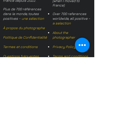
France depuis 2022.
(when I moved to
France)
Plus de 700 références
dans le monde, toutes
Over 700 references
positives -
une sélection
worldwide, all positive -
a selection
À propos du photographe
About the
Politique de Confidentialité
photographer
Termes et conditions
Privacy Policy
Questions fréquentes
Terms and conditions
FAQs
Mail français:
hl-studio@mail.fr
Email English:
hello@hl-
studio.co.uk
Adhérent
Mission Photographe (FR)
Member
It's OK We Speak
English
​