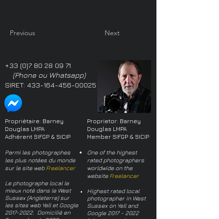
Previous
Next
+33 (0)7 80 28 09 71
(Phone ou Whatsapp)
SIRET:
433-164-456-00025
Propriétaire: Barney
Proprietor: Barney
Douglas LMPA
Douglas LMPA
Adhérent SIFGP & SICIP
Member SIFGP & SICIP
Parmi les photographes
One of the highest
les plus notées du monde
rated photographers
sur le site web
Freelancer
worldwide on the
website
Freelancer
Le photographe local le
mieux noté dans le West
Highest rated local
Sussex (Angleterre) sur
photographer in West
les sites web Yell et Google
Sussex on Yell and
2017-2022
. Domicilié en
Google
2017 - 2022