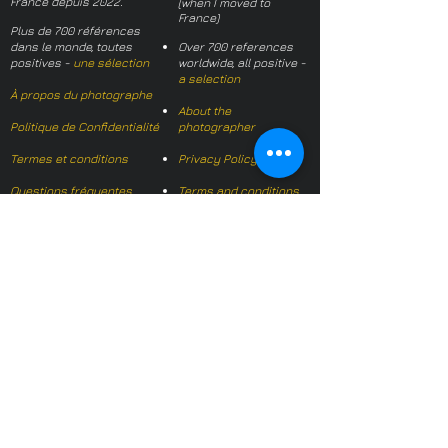
France depuis 2022.
(when I moved to
France)
Plus de 700 références
dans le monde, toutes
Over 700 references
positives -
une sélection
worldwide, all positive -
a selection
À propos du photographe
About the
Politique de Confidentialité
photographer
Termes et conditions
Privacy Policy
Questions fréquentes
Terms and conditions
FAQs
Mail français:
hl-studio@mail.fr
Email English:
hello@hl-
studio.co.uk
Adhérent
Mission Photographe (FR)
Member
It's OK We Speak
English
​