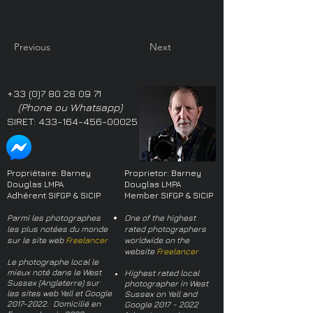
Previous
Next
+33 (0)7 80 28 09 71
(Phone ou Whatsapp)
SIRET:
433-164-456-00025
Propriétaire: Barney
Proprietor: Barney
Douglas LMPA
Douglas LMPA
Adhérent SIFGP & SICIP
Member SIFGP & SICIP
Parmi les photographes
One of the highest
les plus notées du monde
rated photographers
sur le site web
Freelancer
worldwide on the
website
Freelancer
Le photographe local le
mieux noté dans le West
Highest rated local
Sussex (Angleterre) sur
photographer in West
les sites web Yell et Google
Sussex on Yell and
2017-2022
. Domicilié en
Google
2017 - 2022