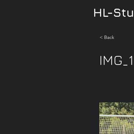
HL-St
< Back
IMG_1