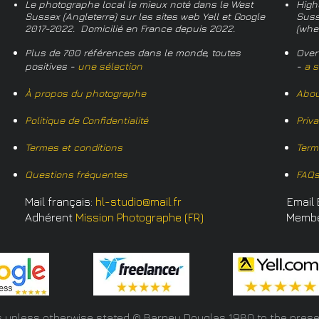
Le photographe local le mieux noté dans le West
High
Sussex (Angleterre) sur les sites web Yell et Google
Suss
2017-2022. Domicilié en France depuis 2022.
(whe
Plus de 700 références dans le monde, toutes
Over
positives -
une sélection
-
a s
À propos du photographe
Abou
Politique de Confidentialité
Priv
Termes et conditions
Term
Questions fréquentes
FAQ
Mail français:
hl-studio@mail.fr
Email 
Adhérent
Mission Photographe (FR)
Memb
s unless otherwise stated © Barney Douglas
1980 to the prese