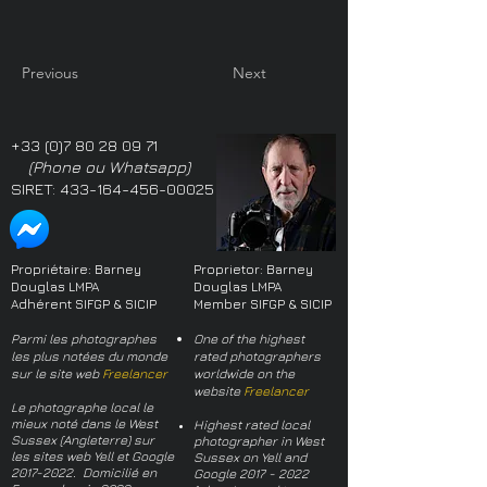
Previous
Next
+33 (0)7 80 28 09 71
(Phone ou Whatsapp)
SIRET:
433-164-456-00025
Propriétaire: Barney
Proprietor: Barney
Douglas LMPA
Douglas LMPA
Adhérent SIFGP & SICIP
Member SIFGP & SICIP
Parmi les photographes
One of the highest
les plus notées du monde
rated photographers
sur le site web
Freelancer
worldwide on the
website
Freelancer
Le photographe local le
mieux noté dans le West
Highest rated local
Sussex (Angleterre) sur
photographer in West
les sites web Yell et Google
Sussex on Yell and
2017-2022
. Domicilié en
Google
2017 - 2022