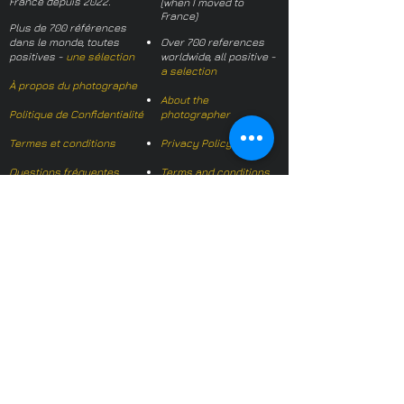
France depuis 2022.
(when I moved to
France)
Plus de 700 références
dans le monde, toutes
Over 700 references
positives -
une sélection
worldwide, all positive -
a selection
À propos du photographe
About the
Politique de Confidentialité
photographer
Termes et conditions
Privacy Policy
Questions fréquentes
Terms and conditions
FAQs
Mail français:
hl-studio@mail.fr
Email English:
hello@hl-
studio.co.uk
Adhérent
Mission Photographe (FR)
Member
It's OK We Speak
English
​