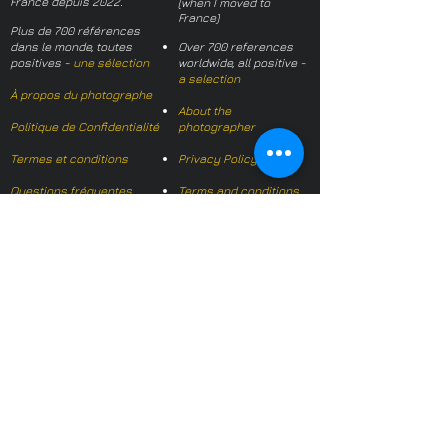
France depuis 2022.
(when I moved to
France)
Plus de 700 références
dans le monde, toutes
Over 700 references
positives -
une sélection
worldwide, all positive -
a selection
À propos du photographe
About the
Politique de Confidentialité
photographer
Termes et conditions
Privacy Policy
Questions fréquentes
Terms and conditions
FAQs
Mail français:
hl-studio@mail.fr
Email English:
hello@hl-
studio.co.uk
Adhérent
Mission Photographe (FR)
Member
It's OK We Speak
English
​