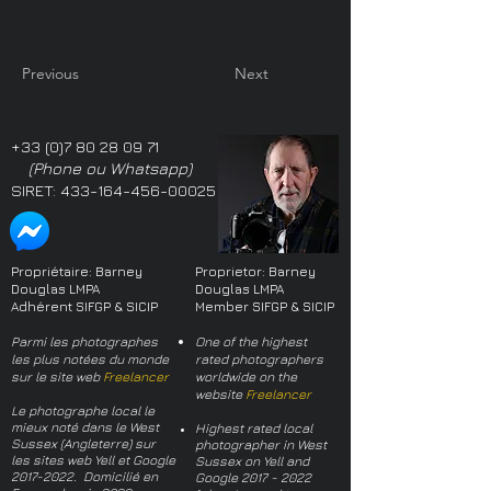
Previous
Next
+33 (0)7 80 28 09 71
(Phone ou Whatsapp)
SIRET:
433-164-456-00025
Propriétaire: Barney
Proprietor: Barney
Douglas LMPA
Douglas LMPA
Adhérent SIFGP & SICIP
Member SIFGP & SICIP
Parmi les photographes
One of the highest
les plus notées du monde
rated photographers
sur le site web
Freelancer
worldwide on the
website
Freelancer
Le photographe local le
mieux noté dans le West
Highest rated local
Sussex (Angleterre) sur
photographer in West
les sites web Yell et Google
Sussex on Yell and
2017-2022
. Domicilié en
Google
2017 - 2022