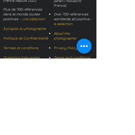
France depuis 2022.
(when I moved to
France)
Plus de 700 références
dans le monde, toutes
Over 700 references
positives -
une sélection
worldwide, all positive -
a selection
À propos du photographe
About the
Politique de Confidentialité
photographer
Termes et conditions
Privacy Policy
Questions fréquentes
Terms and conditions
FAQs
Mail français:
hl-studio@mail.fr
Email English:
hello@hl-
studio.co.uk
Adhérent
Mission Photographe (FR)
Member
It's OK We Speak
English
​