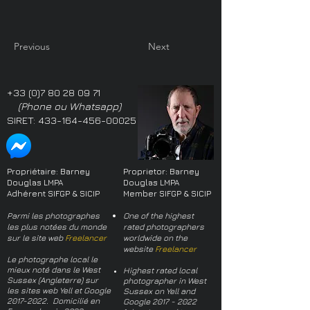
Previous
Next
+33 (0)7 80 28 09 71
(Phone ou Whatsapp)
SIRET:
433-164-456-00025
Propriétaire: Barney
Proprietor: Barney
Douglas LMPA
Douglas LMPA
Adhérent SIFGP & SICIP
Member SIFGP & SICIP
Parmi les photographes
One of the highest
les plus notées du monde
rated photographers
sur le site web
Freelancer
worldwide on the
website
Freelancer
Le photographe local le
mieux noté dans le West
Highest rated local
Sussex (Angleterre) sur
photographer in West
les sites web Yell et Google
Sussex on Yell and
2017-2022
. Domicilié en
Google
2017 - 2022