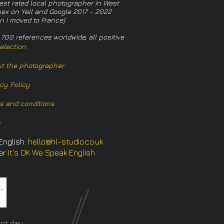
est rated local photographer in West
ex on Yell and Google 2017 - 2022
n I moved to France)
 700 references worldwide, all positive
election
t the photographer
acy Policy
s and conditions
s
English:
hello@hl-studio.co.uk
er
It's OK We Speak English
​
nt day.