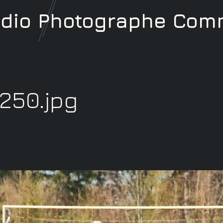
udio
Photographe
Comm
250.jpg