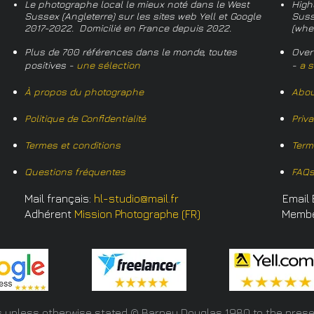
Le photographe local le mieux noté dans le West
High
Sussex (Angleterre) sur les sites web Yell et Google
Suss
2017-2022. Domicilié en France depuis 2022.
(whe
Plus de 700 références dans le monde, toutes
Over
positives -
une sélection
-
a s
À propos du photographe
Abou
Politique de Confidentialité
Priv
Termes et conditions
Term
Questions fréquentes
FAQ
Mail français:
hl-studio@mail.fr
Email 
Adhérent
Mission Photographe (FR)
Memb
s unless otherwise stated © Barney Douglas
1980 to the prese