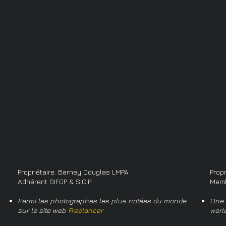
Propriétaire: Barney Douglas LMPA
Prop
Adhérent SIFGP & SICIP
Memb
Parmi les photographes les plus notées du monde
One 
sur le site web
Freelancer
worl