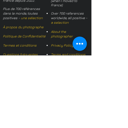
France depuis 2022.
(when I moved to
France)
Plus de 700 références
dans le monde, toutes
Over 700 references
positives -
une sélection
worldwide, all positive -
a selection
À propos du photographe
About the
Politique de Confidentialité
photographer
Termes et conditions
Privacy Policy
Questions fréquentes
Terms and conditions
FAQs
Mail français:
hl-studio@mail.fr
Email English:
hello@hl-
studio.co.uk
Adhérent
Mission Photographe (FR)
Member
It's OK We Speak
English
​