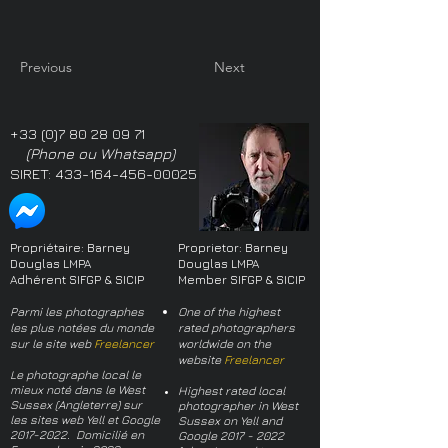
Previous
Next
+33 (0)7 80 28 09 71
(Phone ou Whatsapp)
SIRET:
433-164-456-00025
Propriétaire: Barney
Proprietor: Barney
Douglas LMPA
Douglas LMPA
Adhérent SIFGP & SICIP
Member SIFGP & SICIP
Parmi les photographes
One of the highest
les plus notées du monde
rated photographers
sur le site web
Freelancer
worldwide on the
website
Freelancer
Le photographe local le
mieux noté dans le West
Highest rated local
Sussex (Angleterre) sur
photographer in West
les sites web Yell et Google
Sussex on Yell and
2017-2022
. Domicilié en
Google
2017 - 2022