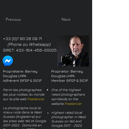
Previous
Next
+33 (0)7 80 28 09 71
(Phone ou Whatsapp)
SIRET:
433-164-456-00025
Propriétaire: Barney
Proprietor: Barney
Douglas LMPA
Douglas LMPA
Adhérent SIFGP & SICIP
Member SIFGP & SICIP
Parmi les photographes
One of the highest
les plus notées du monde
rated photographers
sur le site web
Freelancer
worldwide on the
website
Freelancer
Le photographe local le
mieux noté dans le West
Highest rated local
Sussex (Angleterre) sur
photographer in West
les sites web Yell et Google
Sussex on Yell and
2017-2022
. Domicilié en
Google
2017 - 2022