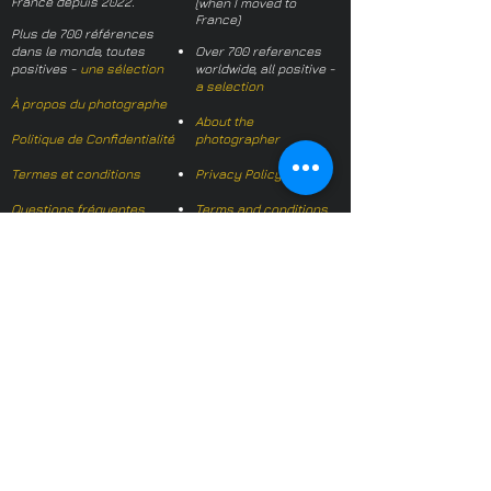
France depuis 2022.
(when I moved to
France)
Plus de 700 références
dans le monde, toutes
Over 700 references
positives -
une sélection
worldwide, all positive -
a selection
À propos du photographe
About the
Politique de Confidentialité
photographer
Termes et conditions
Privacy Policy
Questions fréquentes
Terms and conditions
FAQs
Mail français:
hl-studio@mail.fr
Email English:
hello@hl-
studio.co.uk
Adhérent
Mission Photographe (FR)
Member
It's OK We Speak
English
​