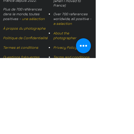
France depuis 2022.
(when I moved to
France)
Plus de 700 références
dans le monde, toutes
Over 700 references
positives -
une sélection
worldwide, all positive -
a selection
À propos du photographe
About the
Politique de Confidentialité
photographer
Termes et conditions
Privacy Policy
Questions fréquentes
Terms and conditions
FAQs
Mail français:
hl-studio@mail.fr
Email English:
hello@hl-
studio.co.uk
Adhérent
Mission Photographe (FR)
Member
It's OK We Speak
English
​