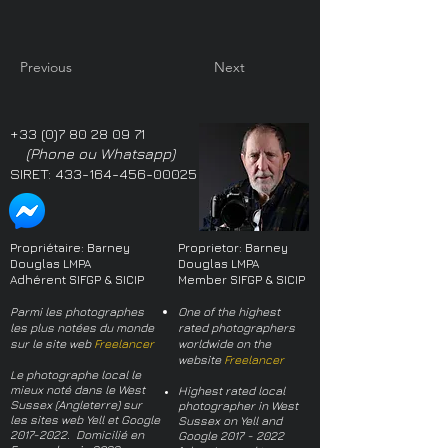
Previous
Next
+33 (0)7 80 28 09 71
(Phone ou Whatsapp)
SIRET:
433-164-456-00025
Propriétaire: Barney
Proprietor: Barney
Douglas LMPA
Douglas LMPA
Adhérent SIFGP & SICIP
Member SIFGP & SICIP
Parmi les photographes
One of the highest
les plus notées du monde
rated photographers
sur le site web
Freelancer
worldwide on the
website
Freelancer
Le photographe local le
mieux noté dans le West
Highest rated local
Sussex (Angleterre) sur
photographer in West
les sites web Yell et Google
Sussex on Yell and
2017-2022
. Domicilié en
Google
2017 - 2022