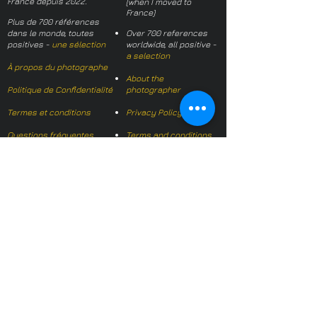
France depuis 2022.
(when I moved to
France)
Plus de 700 références
dans le monde, toutes
Over 700 references
positives -
une sélection
worldwide, all positive -
a selection
À propos du photographe
About the
Politique de Confidentialité
photographer
Termes et conditions
Privacy Policy
Questions fréquentes
Terms and conditions
FAQs
Mail français:
hl-studio@mail.fr
Email English:
hello@hl-
studio.co.uk
Adhérent
Mission Photographe (FR)
Member
It's OK We Speak
English
​