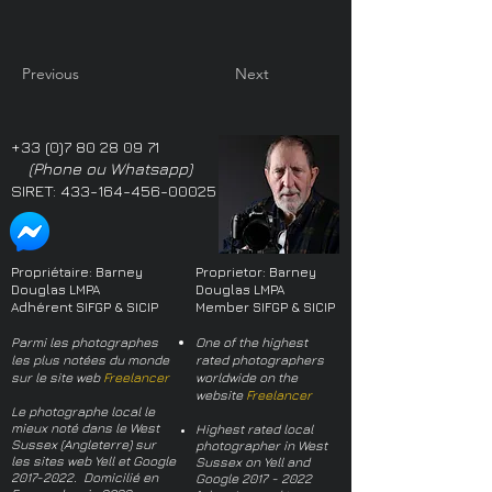
Previous
Next
+33 (0)7 80 28 09 71
(Phone ou Whatsapp)
SIRET:
433-164-456-00025
Propriétaire: Barney
Proprietor: Barney
Douglas LMPA
Douglas LMPA
Adhérent SIFGP & SICIP
Member SIFGP & SICIP
Parmi les photographes
One of the highest
les plus notées du monde
rated photographers
sur le site web
Freelancer
worldwide on the
website
Freelancer
Le photographe local le
mieux noté dans le West
Highest rated local
Sussex (Angleterre) sur
photographer in West
les sites web Yell et Google
Sussex on Yell and
2017-2022
. Domicilié en
Google
2017 - 2022