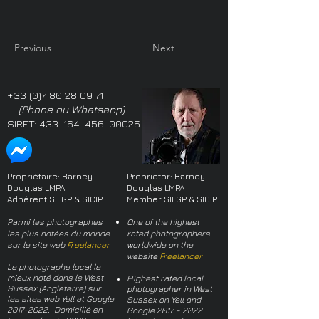
Previous
Next
+33 (0)7 80 28 09 71
(Phone ou Whatsapp)
SIRET:
433-164-456-00025
Propriétaire: Barney
Proprietor: Barney
Douglas LMPA
Douglas LMPA
Adhérent SIFGP & SICIP
Member SIFGP & SICIP
Parmi les photographes
One of the highest
les plus notées du monde
rated photographers
sur le site web
Freelancer
worldwide on the
website
Freelancer
Le photographe local le
mieux noté dans le West
Highest rated local
Sussex (Angleterre) sur
photographer in West
les sites web Yell et Google
Sussex on Yell and
2017-2022
. Domicilié en
Google
2017 - 2022