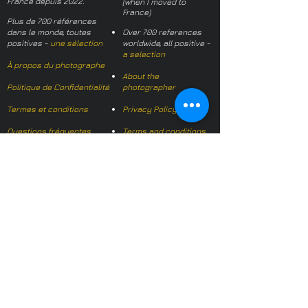
France depuis 2022.
(when I moved to
France)
Plus de 700 références
dans le monde, toutes
Over 700 references
positives -
une sélection
worldwide, all positive -
a selection
À propos du photographe
About the
Politique de Confidentialité
photographer
Termes et conditions
Privacy Policy
Questions fréquentes
Terms and conditions
FAQs
Mail français:
hl-studio@mail.fr
Email English:
hello@hl-
studio.co.uk
Adhérent
Mission Photographe (FR)
Member
It's OK We Speak
English
​