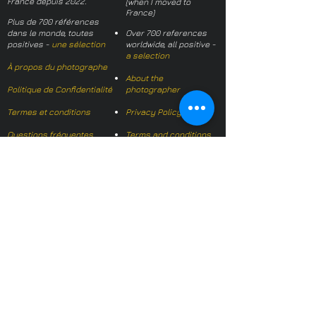
France depuis 2022.
(when I moved to
France)
Plus de 700 références
dans le monde, toutes
Over 700 references
positives -
une sélection
worldwide, all positive -
a selection
À propos du photographe
About the
Politique de Confidentialité
photographer
Termes et conditions
Privacy Policy
Questions fréquentes
Terms and conditions
FAQs
Mail français:
hl-studio@mail.fr
Email English:
hello@hl-
studio.co.uk
Adhérent
Mission Photographe (FR)
Member
It's OK We Speak
English
​