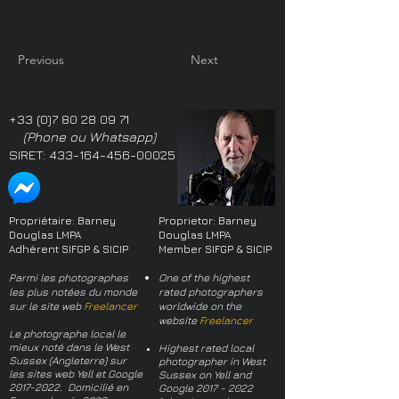
Previous
Next
+33 (0)7 80 28 09 71
(Phone ou Whatsapp)
SIRET:
433-164-456-00025
Propriétaire: Barney
Proprietor: Barney
Douglas LMPA
Douglas LMPA
Adhérent SIFGP & SICIP
Member SIFGP & SICIP
Parmi les photographes
One of the highest
les plus notées du monde
rated photographers
sur le site web
Freelancer
worldwide on the
website
Freelancer
Le photographe local le
mieux noté dans le West
Highest rated local
Sussex (Angleterre) sur
photographer in West
les sites web Yell et Google
Sussex on Yell and
2017-2022
. Domicilié en
Google
2017 - 2022