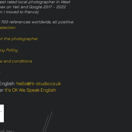
est rated local photographer in West
ex on Yell and Google 2017 - 2022
n I moved to France)
 700 references worldwide, all positive
election
t the photographer
acy Policy
s and conditions
s
English:
hello@hl-studio.co.uk
er
It's OK We Speak English
​
nt day.