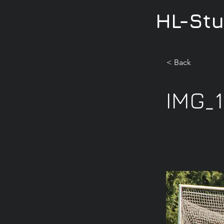
HL-St
< Back
IMG_1