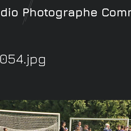
udio
Photographe
Comm
054.jpg