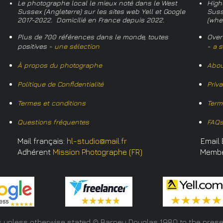
Le photographe local le mieux noté dans le West
High
Sussex (Angleterre) sur les sites web Yell et Google
Suss
2017-2022. Domicilié en France depuis 2022.
(whe
Plus de 700 références dans le monde, toutes
Over
positives -
une sélection
-
a s
À propos du photographe
Abou
Politique de Confidentialité
Priv
Termes et conditions
Term
Questions fréquentes
FAQ
Mail français:
hl-studio@mail.fr
Email 
Adhérent
Mission Photographe (FR)
Memb
s unless otherwise stated © Barney Douglas
1980 to the prese