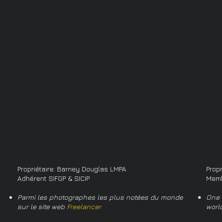
Propriétaire: Barney Douglas LMPA
Prop
Adhérent SIFGP & SICIP
Memb
Parmi les photographes les plus notées du monde
One 
sur le site web
Freelancer
worl