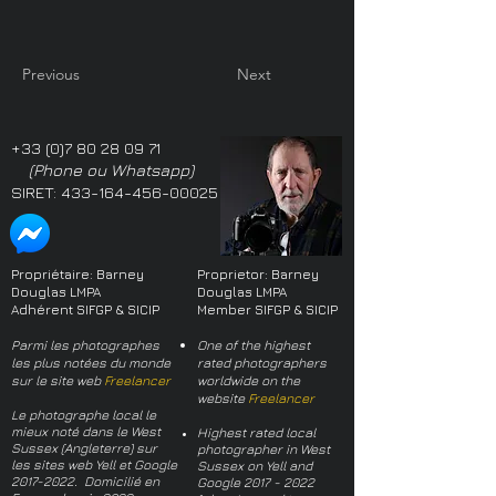
Previous
Next
+33 (0)7 80 28 09 71
(Phone ou Whatsapp)
SIRET:
433-164-456-00025
Propriétaire: Barney
Proprietor: Barney
Douglas LMPA
Douglas LMPA
Adhérent SIFGP & SICIP
Member SIFGP & SICIP
Parmi les photographes
One of the highest
les plus notées du monde
rated photographers
sur le site web
Freelancer
worldwide on the
website
Freelancer
Le photographe local le
mieux noté dans le West
Highest rated local
Sussex (Angleterre) sur
photographer in West
les sites web Yell et Google
Sussex on Yell and
2017-2022
. Domicilié en
Google
2017 - 2022