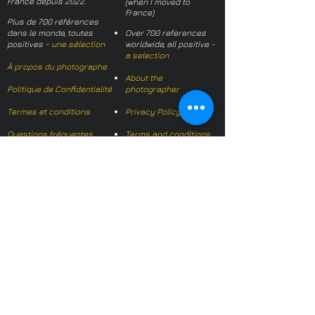
France depuis 2022.
(when I moved to
France)
Plus de 700 références
dans le monde, toutes
Over 700 references
positives -
une sélection
worldwide, all positive -
a selection
À propos du photographe
About the
Politique de Confidentialité
photographer
Termes et conditions
Privacy Policy
Questions fréquentes
Terms and conditions
FAQs
Mail français:
hl-studio@mail.fr
Email English:
hello@hl-
studio.co.uk
Adhérent
Mission Photographe (FR)
Member
It's OK We Speak
English
​