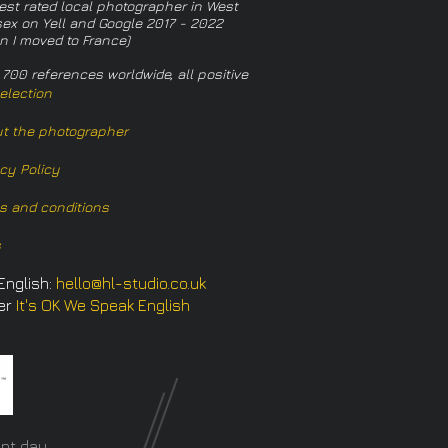
est rated local photographer in West
ex on Yell and Google 2017 - 2022
n I moved to France)
 700 references worldwide, all positive
election
t the photographer
acy Policy
s and conditions
s
English:
hello@hl-studio.co.uk
er
It's OK We Speak English
​
nt day.