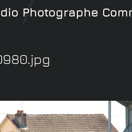
udio
Photographe
Comm
0980.jpg