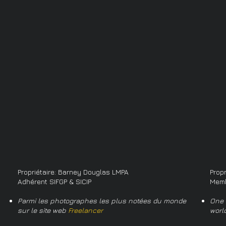
Propriétaire: Barney Douglas LMPA
Prop
Adhérent SIFGP & SICIP
Memb
Parmi les photographes les plus notées du monde
One 
sur le site web
Freelancer
worl