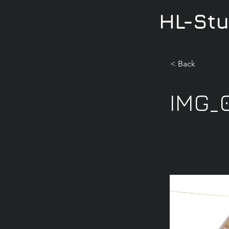
HL-St
< Back
IMG_