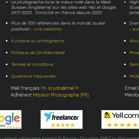
Le photographe local le mieux noté dans le West
High
Sussex (Angleterre) sur les sites web Yell et Google
Suss
2017-2022. Domicilié en France depuis 2022.
(whe
Plus de 700 références dans le monde, toutes
Over
positives -
une sélection
-
a s
À propos du photographe
Abou
Politique de Confidentialité
Priv
Termes et conditions
Term
Questions fréquentes
FAQ
Mail français:
hl-studio@mail.fr
Email 
Adhérent
Mission Photographe (FR)
Memb
s unless otherwise stated © Barney Douglas
1980 to the prese