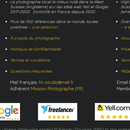
Le photographe local le mieux noté dans le West
High
Sussex (Angleterre) sur les sites web Yell et Google
Suss
2017-2022. Domicilié en France depuis 2022.
(whe
Plus de 700 références dans le monde, toutes
Over
positives -
une sélection
-
a s
À propos du photographe
Abou
Politique de Confidentialité
Priv
Termes et conditions
Term
Questions fréquentes
FAQ
Mail français:
hl-studio@mail.fr
Email 
Adhérent
Mission Photographe (FR)
Memb
s unless otherwise stated © Barney Douglas
1980 to the prese