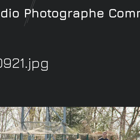
udio
Photographe
Comm
921.jpg