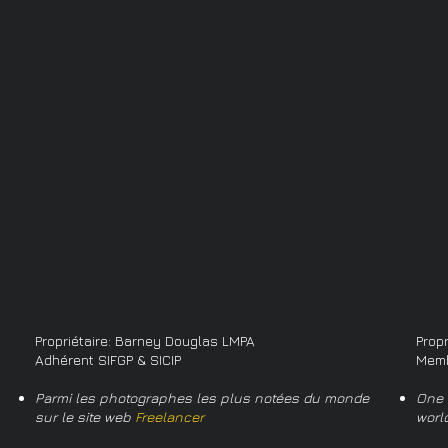
Propriétaire: Barney Douglas LMPA
Prop
Adhérent SIFGP & SICIP
Memb
Parmi les photographes les plus notées du monde
One 
sur le site web
Freelancer
worl