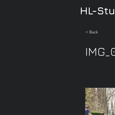
HL-St
< Back
IMG_0