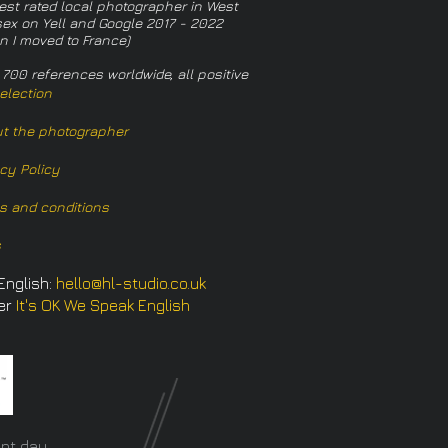
est rated local photographer in West
ex on Yell and Google 2017 - 2022
n I moved to France)
 700 references worldwide, all positive
election
t the photographer
acy Policy
s and conditions
s
English:
hello@hl-studio.co.uk
er
It's OK We Speak English
​
nt day.