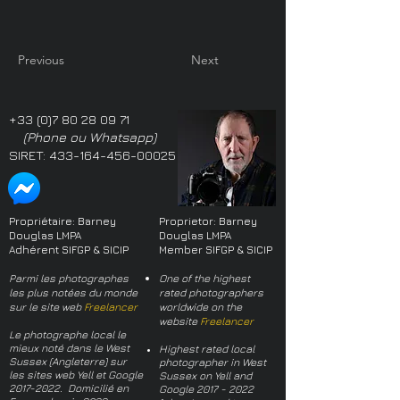
Previous
Next
+33 (0)7 80 28 09 71
(Phone ou Whatsapp)
SIRET:
433-164-456-00025
Propriétaire: Barney
Proprietor: Barney
Douglas LMPA
Douglas LMPA
Adhérent SIFGP & SICIP
Member SIFGP & SICIP
Parmi les photographes
One of the highest
les plus notées du monde
rated photographers
sur le site web
Freelancer
worldwide on the
website
Freelancer
Le photographe local le
mieux noté dans le West
Highest rated local
Sussex (Angleterre) sur
photographer in West
les sites web Yell et Google
Sussex on Yell and
2017-2022
. Domicilié en
Google
2017 - 2022