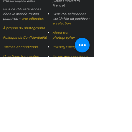
France depuis 2022.
(when I moved to
France)
Plus de 700 références
dans le monde, toutes
Over 700 references
positives -
une sélection
worldwide, all positive -
a selection
À propos du photographe
About the
Politique de Confidentialité
photographer
Termes et conditions
Privacy Policy
Questions fréquentes
Terms and conditions
FAQs
Mail français:
hl-studio@mail.fr
Email English:
hello@hl-
studio.co.uk
Adhérent
Mission Photographe (FR)
Member
It's OK We Speak
English
​