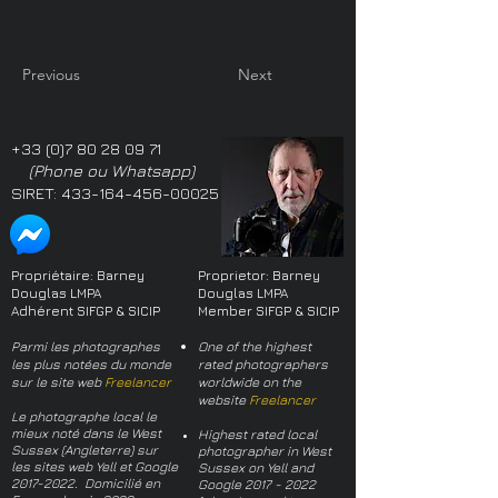
Previous
Next
+33 (0)7 80 28 09 71
(Phone ou Whatsapp)
SIRET:
433-164-456-00025
Propriétaire: Barney
Proprietor: Barney
Douglas LMPA
Douglas LMPA
Adhérent SIFGP & SICIP
Member SIFGP & SICIP
Parmi les photographes
One of the highest
les plus notées du monde
rated photographers
sur le site web
Freelancer
worldwide on the
website
Freelancer
Le photographe local le
mieux noté dans le West
Highest rated local
Sussex (Angleterre) sur
photographer in West
les sites web Yell et Google
Sussex on Yell and
2017-2022
. Domicilié en
Google
2017 - 2022