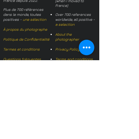
France depuis 2022.
(when I moved to
France)
Plus de 700 références
dans le monde, toutes
Over 700 references
positives -
une sélection
worldwide, all positive -
a selection
À propos du photographe
About the
Politique de Confidentialité
photographer
Termes et conditions
Privacy Policy
Questions fréquentes
Terms and conditions
FAQs
Mail français:
hl-studio@mail.fr
Email English:
hello@hl-
studio.co.uk
Adhérent
Mission Photographe (FR)
Member
It's OK We Speak
English
​