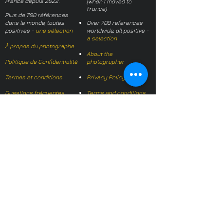
France depuis 2022.
(when I moved to
France)
Plus de 700 références
dans le monde, toutes
Over 700 references
positives -
une sélection
worldwide, all positive -
a selection
À propos du photographe
About the
Politique de Confidentialité
photographer
Termes et conditions
Privacy Policy
Questions fréquentes
Terms and conditions
FAQs
Mail français:
hl-studio@mail.fr
Email English:
hello@hl-
studio.co.uk
Adhérent
Mission Photographe (FR)
Member
It's OK We Speak
English
​