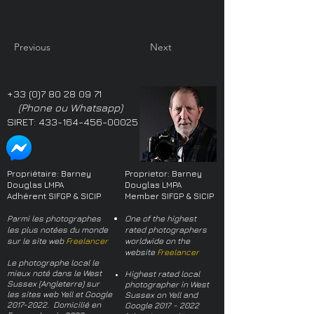
Previous
Next
+33 (0)7 80 28 09 71
(Phone ou Whatsapp)
SIRET:
433-164-456-00025
Propriétaire: Barney
Proprietor: Barney
Douglas LMPA
Douglas LMPA
Adhérent SIFGP & SICIP
Member SIFGP & SICIP
Parmi les photographes
One of the highest
les plus notées du monde
rated photographers
sur le site web
Freelancer
worldwide on the
website
Freelancer
Le photographe local le
mieux noté dans le West
Highest rated local
Sussex (Angleterre) sur
photographer in West
les sites web Yell et Google
Sussex on Yell and
2017-2022
. Domicilié en
Google
2017 - 2022