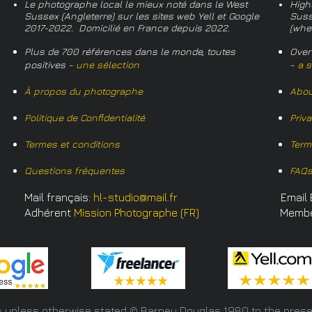
Le photographe local le mieux noté dans le West
High
Sussex (Angleterre) sur les sites web Yell et Google
Suss
2017-2022. Domicilié en France depuis 2022.
(whe
Plus de 700 références dans le monde, toutes
Over
positives -
une sélection
-
a s
À propos du photographe
Abou
Politique de Confidentialité
Priv
Termes et conditions
Term
Questions fréquentes
FAQ
Mail français:
hl-studio@mail.fr
Email 
Adhérent
Mission Photographe (FR)
Memb
s unless otherwise stated © Barney Douglas
1980 to the prese