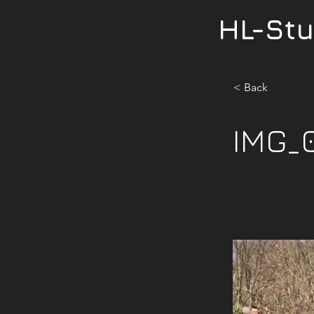
HL-St
< Back
IMG_0