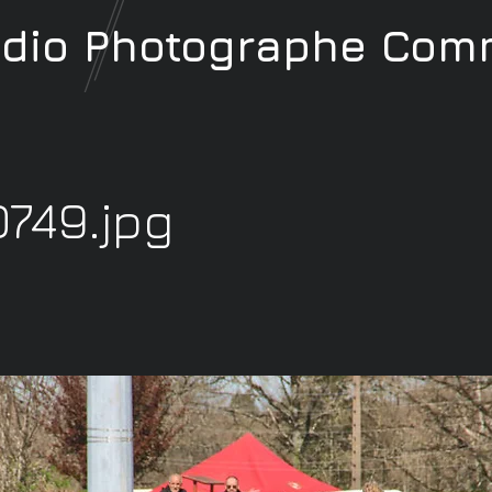
udio
Photographe
Comm
749.jpg