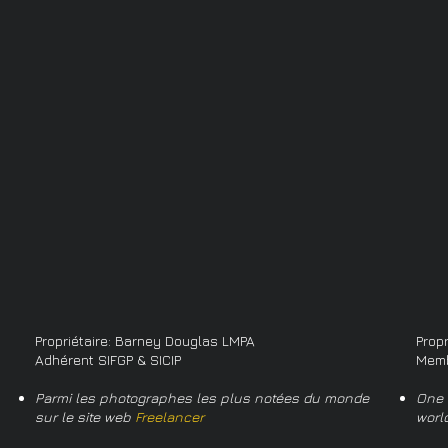
Propriétaire: Barney Douglas LMPA
Prop
Adhérent SIFGP & SICIP
Memb
Parmi les photographes les plus notées du monde
One 
sur le site web
Freelancer
worl