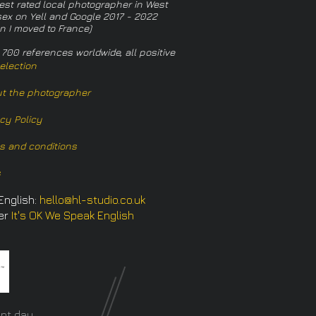
est rated local photographer in West
ex on Yell and Google 2017 - 2022
n I moved to France)
 700 references worldwide, all positive
election
t the photographer
acy Policy
s and conditions
s
English:
hello@hl-studio.co.uk
er
It's OK We Speak English
​
nt day.