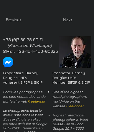
Previous
Next
+33 (0)7 80 28 09 71
(Phone ou Whatsapp)
SIRET:
433-164-456-00025
Propriétaire: Barney
Proprietor: Barney
Douglas LMPA
Douglas LMPA
Adhérent SIFGP & SICIP
Member SIFGP & SICIP
Parmi les photographes
One of the highest
les plus notées du monde
rated photographers
sur le site web
Freelancer
worldwide on the
website
Freelancer
Le photographe local le
mieux noté dans le West
Highest rated local
Sussex (Angleterre) sur
photographer in West
les sites web Yell et Google
Sussex on Yell and
2017-2022
. Domicilié en
Google
2017 - 2022