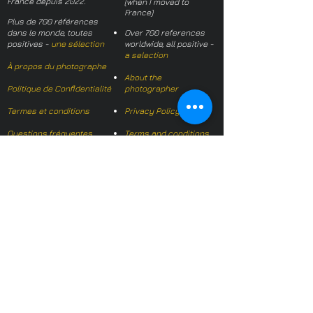
France depuis 2022.
(when I moved to
France)
Plus de 700 références
dans le monde, toutes
Over 700 references
positives -
une sélection
worldwide, all positive -
a selection
À propos du photographe
About the
Politique de Confidentialité
photographer
Termes et conditions
Privacy Policy
Questions fréquentes
Terms and conditions
FAQs
Mail français:
hl-studio@mail.fr
Email English:
hello@hl-
studio.co.uk
Adhérent
Mission Photographe (FR)
Member
It's OK We Speak
English
​