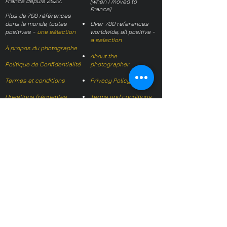
France depuis 2022.
(when I moved to
France)
Plus de 700 références
dans le monde, toutes
Over 700 references
positives -
une sélection
worldwide, all positive -
a selection
À propos du photographe
About the
Politique de Confidentialité
photographer
Termes et conditions
Privacy Policy
Questions fréquentes
Terms and conditions
FAQs
Mail français:
hl-studio@mail.fr
Email English:
hello@hl-
studio.co.uk
Adhérent
Mission Photographe (FR)
Member
It's OK We Speak
English
​