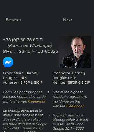
Previous
Next
+33 (0)7 80 28 09 71
(Phone ou Whatsapp)
SIRET:
433-164-456-00025
Propriétaire: Barney
Proprietor: Barney
Douglas LMPA
Douglas LMPA
Adhérent SIFGP & SICIP
Member SIFGP & SICIP
Parmi les photographes
One of the highest
les plus notées du monde
rated photographers
sur le site web
Freelancer
worldwide on the
website
Freelancer
Le photographe local le
mieux noté dans le West
Highest rated local
Sussex (Angleterre) sur
photographer in West
les sites web Yell et Google
Sussex on Yell and
2017-2022
. Domicilié en
Google
2017 - 2022