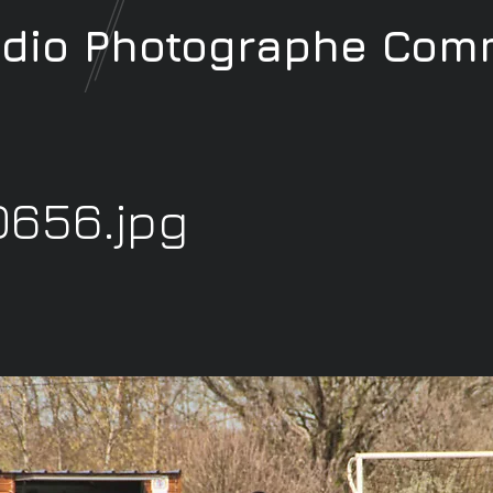
udio
Photographe
Comm
0656.jpg