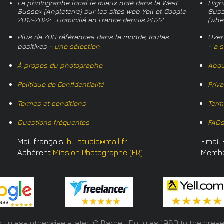
Le photographe local le mieux noté dans le West
High
Sussex (Angleterre) sur les sites web Yell et Google
Suss
2017-2022. Domicilié en France depuis 2022.
(whe
Plus de 700 références dans le monde, toutes
Over
positives -
une sélection
-
a s
À propos du photographe
Abou
Politique de Confidentialité
Priv
Termes et conditions
Term
Questions fréquentes
FAQ
Mail français:
hl-studio@mail.fr
Email 
Adhérent
Mission Photographe (FR)
Memb
s unless otherwise stated © Barney Douglas
1980 to the prese