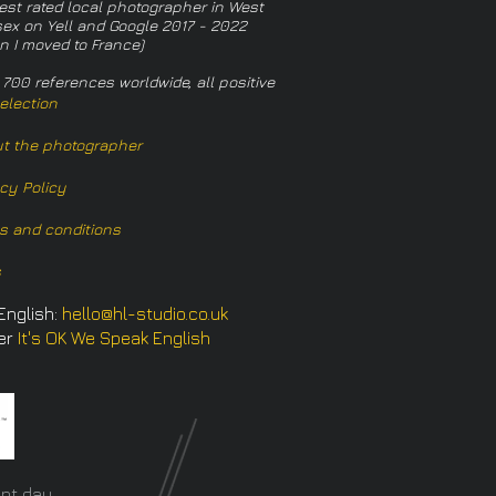
est rated local photographer in West
ex on Yell and Google 2017 - 2022
n I moved to France)
 700 references worldwide, all positive
election
t the photographer
acy Policy
s and conditions
s
English:
hello@hl-studio.co.uk
er
It's OK We Speak English
​
nt day.