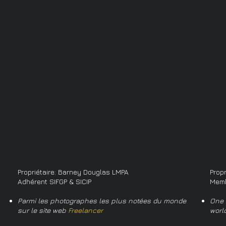
Propriétaire: Barney Douglas LMPA
Prop
Adhérent SIFGP & SICIP
Memb
Parmi les photographes les plus notées du monde
One 
sur le site web
Freelancer
worl