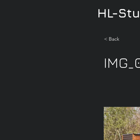
HL-St
< Back
IMG_