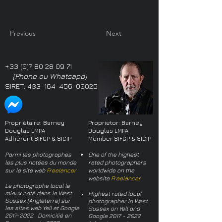
Previous
Next
+33 (0)7 80 28 09 71
(Phone ou Whatsapp)
SIRET:
433-164-456-00025
Propriétaire: Barney
Proprietor: Barney
Douglas LMPA
Douglas LMPA
Adhérent SIFGP & SICIP
Member SIFGP & SICIP
Parmi les photographes
One of the highest
les plus notées du monde
rated photographers
sur le site web
Freelancer
worldwide on the
website
Freelancer
Le photographe local le
mieux noté dans le West
Highest rated local
Sussex (Angleterre) sur
photographer in West
les sites web Yell et Google
Sussex on Yell and
2017-2022
. Domicilié en
Google
2017 - 2022