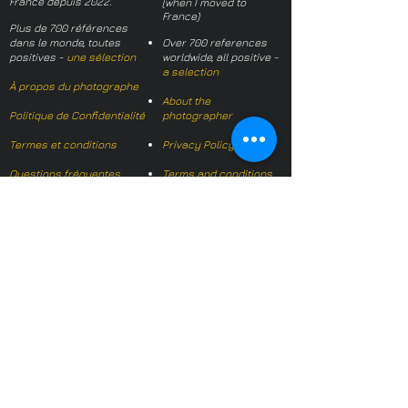
France depuis 2022.
(when I moved to
France)
Plus de 700 références
dans le monde, toutes
Over 700 references
positives -
une sélection
worldwide, all positive -
a selection
À propos du photographe
About the
Politique de Confidentialité
photographer
Termes et conditions
Privacy Policy
Questions fréquentes
Terms and conditions
FAQs
Mail français:
hl-studio@mail.fr
Email English:
hello@hl-
studio.co.uk
Adhérent
Mission Photographe (FR)
Member
It's OK We Speak
English
​