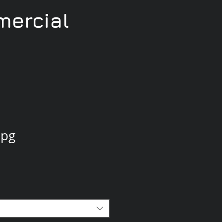
ercial
jpg