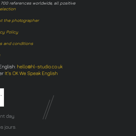
 700 references worldwide, all positive
election
t the photographer
acy Policy
s and conditions
s
English:
hello@hl-studio.co.uk
er
It's OK We Speak English
​
nt day.
s jours.