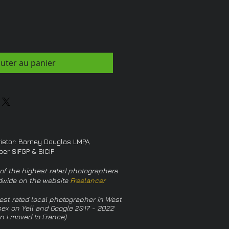
outer au panier
rietor: Barney Douglas LMPA
er SIFGP & SICIP
of the highest rated photographers
dwide on the website
Freelancer
est rated local photographer in West
ex on Yell and Google 2017 - 2022
n I moved to France)