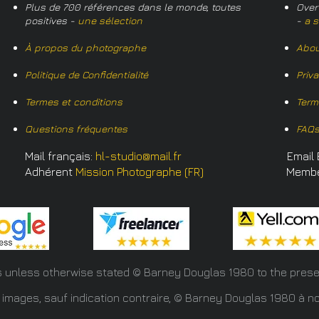
Plus de 700 références dans le monde, toutes
Over
positives -
une sélection
-
a s
À propos du photographe
Abou
Politique de Confidentialité
Priv
Termes et conditions
Term
Questions fréquentes
FAQ
Mail français:
hl-studio@mail.fr
Email 
Adhérent
Mission Photographe (FR)
Memb
s unless otherwise stated © Barney Douglas
1980 to the prese
 images, sauf indication contraire, © Barney Douglas 1980 à no