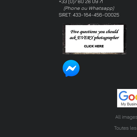
+33 (0)7 80 28 09 71
(Phone ou Whatsapp)
SIRET: 433-164-456-00025
All image
Toutes les