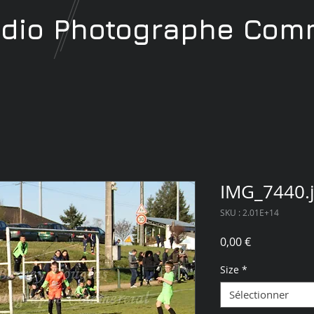
udio
Photographe
Comm
IMG_7440.
SKU : 2.01E+14
Prix
0,00 €
Size
*
Sélectionner