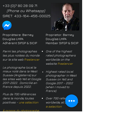
+33 (0)7 80 28 09 71
(Phone ou Whatsapp)
SIRET:
433-164-456-00025
Propriétaire: Barney
Proprietor: Barney
Douglas LMPA
Douglas LMPA
Adhérent SIFGP & SICIP
Member SIFGP & SICIP
Parmi les photographes
One of the highest
les plus notées du monde
rated photographers
sur le site web
Freelancer
worldwide on the
website
Freelancer
Le photographe local le
mieux noté dans le West
Highest rated local
Sussex (Angleterre) sur
photographer in West
les sites web Yell et Google
Sussex on Yell and
2017-2022
. Domicilié en
Google
2017 - 2022
France depuis 2022.
(when I moved to
France)
Plus de 700 références
dans le monde, toutes
Over 700 references
positives -
une sélection
worldwide, all positive -
a selection
À propos du photographe
About the