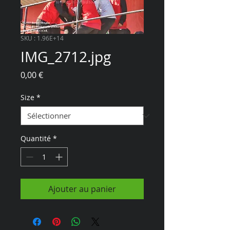
SKU : 1.96E+14
IMG_2712.jpg
Prix
0,00 €
Size
*
Quantité
*
Ajouter au panier