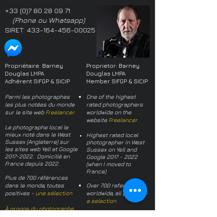
+33 (0)7 80 28 09 71
(Phone ou Whatsapp)
SIRET:
433-164-456-00025
Propriétaire: Barney
Proprietor: Barney
Douglas LMPA
Douglas LMPA
Adhérent SIFGP & SICIP
Member SIFGP & SICIP
Parmi les photographes
One of the highest
les plus notées du monde
rated photographers
sur le site web
Freelancer
worldwide on the
website
Freelancer
Le photographe local le
mieux noté dans le West
Highest rated local
Sussex (Angleterre) sur
photographer in West
les sites web Yell et Google
Sussex on Yell and
2017-2022
. Domicilié en
Google
2017 - 2022
France depuis 2022.
(when I moved to
France)
Plus de 700 références
dans le monde, toutes
Over 700 references
positives -
une sélection
worldwide, all positive -
a selection
À propos du photographe
About the