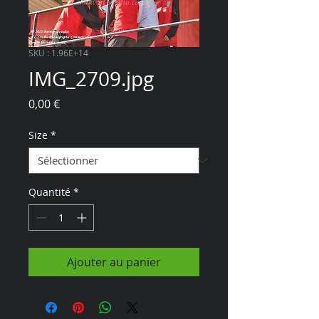
SKU : 1.96E+14
IMG_2709.jpg
Prix
0,00 €
Size
*
Quantité
*
Ajouter au panier