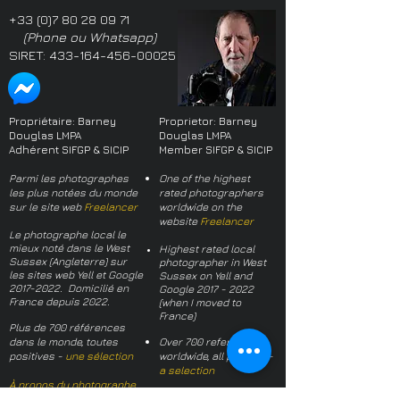
+33 (0)7 80 28 09 71
(Phone ou Whatsapp)
SIRET:
433-164-456-00025
Propriétaire: Barney
Proprietor: Barney
Douglas LMPA
Douglas LMPA
Adhérent SIFGP & SICIP
Member SIFGP & SICIP
Parmi les photographes
One of the highest
les plus notées du monde
rated photographers
sur le site web
Freelancer
worldwide on the
website
Freelancer
Le photographe local le
mieux noté dans le West
Highest rated local
Sussex (Angleterre) sur
photographer in West
les sites web Yell et Google
Sussex on Yell and
2017-2022
. Domicilié en
Google
2017 - 2022
France depuis 2022.
(when I moved to
France)
Plus de 700 références
dans le monde, toutes
Over 700 references
positives -
une sélection
worldwide, all positive -
a selection
À propos du photographe
About the