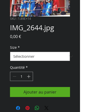
SKU : 1.89E+14
IMG_2644.jpg
Prix
0,00 €
Size
*
Quantité
*
Ajouter au panier