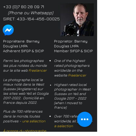
+33 (0)7 80 28 09 71
(Phone ou Whatsapp)
SIRET:
433-164-456-00025
Propriétaire: Barney
Proprietor: Barney
Douglas LMPA
Douglas LMPA
Adhérent SIFGP & SICIP
Member SIFGP & SICIP
Parmi les photographes
One of the highest
les plus notées du monde
rated photographers
sur le site web
Freelancer
worldwide on the
website
Freelancer
Le photographe local le
mieux noté dans le West
Highest rated local
Sussex (Angleterre) sur
photographer in West
les sites web Yell et Google
Sussex on Yell and
2017-2022
. Domicilié en
Google
2017 - 2022
France depuis 2022.
(when I moved to
France)
Plus de 700 références
dans le monde, toutes
Over 700 references
positives -
une sélection
worldwide, all positive -
a selection
À propos du photographe
About the