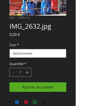
SKU : 1.88E+14
IMG_2632.jpg
Prix
0,00 €
Size
*
Quantité
*
Ajouter au panier