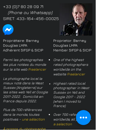
+33 (0)7 80 28 09 71
(Phone ou Whatsapp)
SIRET:
433-164-456-00025
Propriétaire: Barney
Proprietor: Barney
Douglas LMPA
Douglas LMPA
Adhérent SIFGP & SICIP
Member SIFGP & SICIP
Parmi les photographes
One of the highest
les plus notées du monde
rated photographers
sur le site web
Freelancer
worldwide on the
website
Freelancer
Le photographe local le
mieux noté dans le West
Highest rated local
Sussex (Angleterre) sur
photographer in West
les sites web Yell et Google
Sussex on Yell and
2017-2022
. Domicilié en
Google
2017 - 2022
France depuis 2022.
(when I moved to
France)
Plus de 700 références
dans le monde, toutes
Over 700 references
positives -
une sélection
worldwide, all positive -
a selection
À propos du photographe
About the