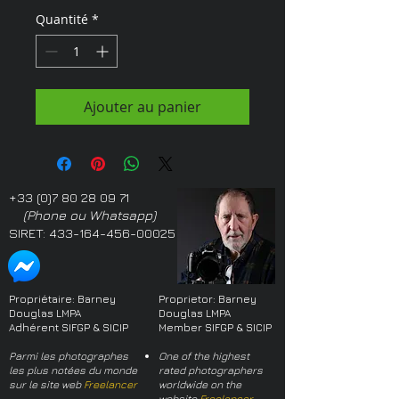
Quantité
*
Ajouter au panier
+33 (0)7 80 28 09 71
(Phone ou Whatsapp)
SIRET:
433-164-456-00025
Propriétaire: Barney
Proprietor: Barney
Douglas LMPA
Douglas LMPA
Adhérent SIFGP & SICIP
Member SIFGP & SICIP
Parmi les photographes
One of the highest
les plus notées du monde
rated photographers
sur le site web
Freelancer
worldwide on the
website
Freelancer