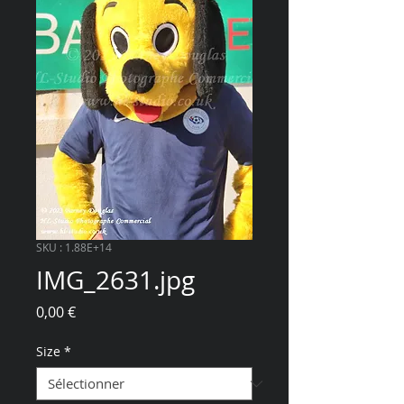
SKU : 1.88E+14
IMG_2631.jpg
Prix
0,00 €
Size
*