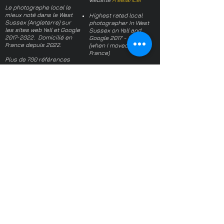
Le photographe local le
mieux noté dans le West
Highest rated local
Sussex (Angleterre) sur
photographer in West
les sites web Yell et Google
Sussex on Yell and
2017-2022
. Domicilié en
Google
2017 - 2022
France depuis 2022.
(when I moved to
France)
Plus de 700 références
dans le monde, toutes
Over 700 references
positives -
une sélection
worldwide, all positive -
a selection
À propos du photographe
About the
Politique de Confidentialité
photographer
Termes et conditions
Privacy Policy
Questions fréquentes
Terms and conditions
FAQs
Mail français:
hl-studio@mail.fr
Email English:
hello@hl-
studio.co.uk
Adhérent
Mission Photographe (FR)
Member
It's OK We Speak
English
​