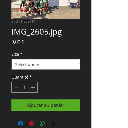
SKU : 1.85E+14
IMG_2605.jpg
Prix
0,00 €
Size
*
Quantité
*
Ajouter au panier