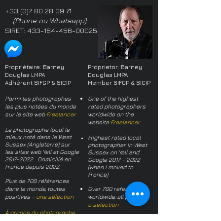
+33 (0)7 80 28 09 71
(Phone ou Whatsapp)
SIRET:
433-164-456-00025
Propriétaire: Barney
Proprietor: Barney
Douglas LMPA
Douglas LMPA
Adhérent SIFGP & SICIP
Member SIFGP & SICIP
Parmi les photographes
One of the highest
les plus notées du monde
rated photographers
sur le site web
Freelancer
worldwide on the
website
Freelancer
Le photographe local le
mieux noté dans le West
Highest rated local
Sussex (Angleterre) sur
photographer in West
les sites web Yell et Google
Sussex on Yell and
2017-2022
. Domicilié en
Google
2017 - 2022
France depuis 2022.
(when I moved to
France)
Plus de 700 références
dans le monde, toutes
Over 700 references
positives -
une sélection
worldwide, all positive -
a selection
À propos du photographe
About the