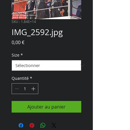
SKU : 1.84E+14
IMG_2592.jpg
Prix
0,00 €
Size
*
Quantité
*
Ajouter au panier