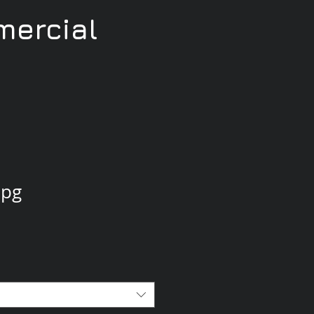
ercial
jpg