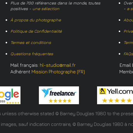
Plus de 700 références dans le monde, toutes
Over
positives -
une sélection
-
a s
À propos du photographe
Abou
Politique de Confidentialité
Priv
Termes et conditions
Term
Questions fréquentes
FAQ
Mail français:
hl-studio@mail.fr
Email 
Adhérent
Mission Photographe (FR)
Memb
s unless otherwise stated © Barney Douglas
1980 to the prese
 images, sauf indication contraire, © Barney Douglas 1980 à no