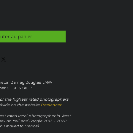
outer au panier
rietor: Barney Douglas LMPA
er SIFGP & SICIP
of the highest rated photographers
dwide on the website
Freelancer
est rated local photographer in West
ex on Yell and Google 2017 - 2022
n I moved to France)