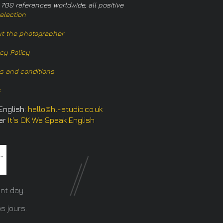
 700 references worldwide, all positive
election
t the photographer
acy Policy
s and conditions
s
English:
hello@hl-studio.co.uk
er
It's OK We Speak English
​
nt day.
s jours.