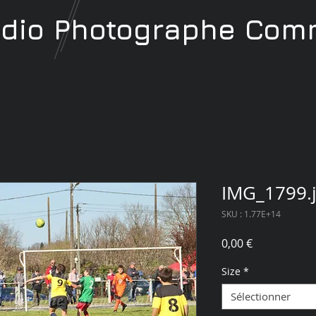
udio
Photographe
Comm
IMG_1799.
SKU : 1.77E+14
Prix
0,00 €
Size
*
Sélectionner