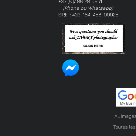
+33 (0)7 80 28 09 71
(Phone ou Whatsapp)
SIRET: 433-164-456-00025
All image
Toutes les