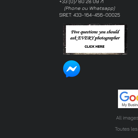
+33 (0)7 80 28 09 71
(Phone ou Whatsapp)
SIRET: 433-164-456-00025
All image
Toutes les