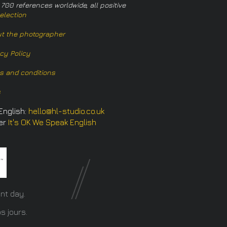
 700 references worldwide, all positive
election
t the photographer
acy Policy
s and conditions
s
English:
hello@hl-studio.co.uk
er
It's OK We Speak English
​
nt day.
s jours.