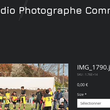
udio
Photographe
Comm
IMG_1790.
SKU : 1.76E+14
Prix
0,00 €
Size
*
Sélectionner