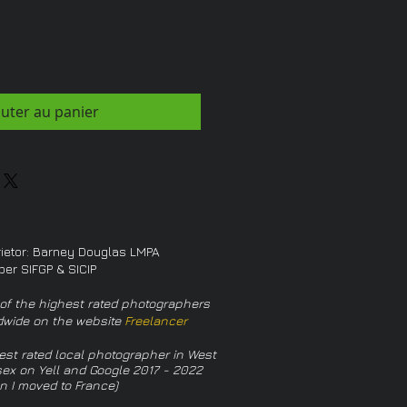
outer au panier
rietor: Barney Douglas LMPA
er SIFGP & SICIP
of the highest rated photographers
dwide on the website
Freelancer
est rated local photographer in West
ex on Yell and Google 2017 - 2022
n I moved to France)