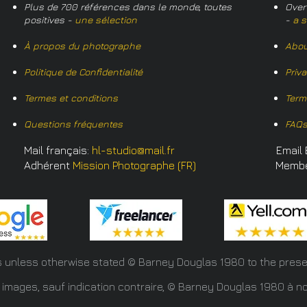
Plus de 700 références dans le monde, toutes
Over
positives -
une sélection
-
a s
À propos du photographe
Abou
Politique de Confidentialité
Priv
Termes et conditions
Term
Questions fréquentes
FAQ
Mail français:
hl-studio@mail.fr
Email 
Adhérent
Mission Photographe (FR)
Memb
s unless otherwise stated © Barney Douglas
1980 to the prese
 images, sauf indication contraire, © Barney Douglas 1980 à no