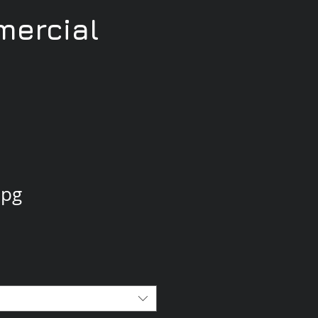
ercial
jpg